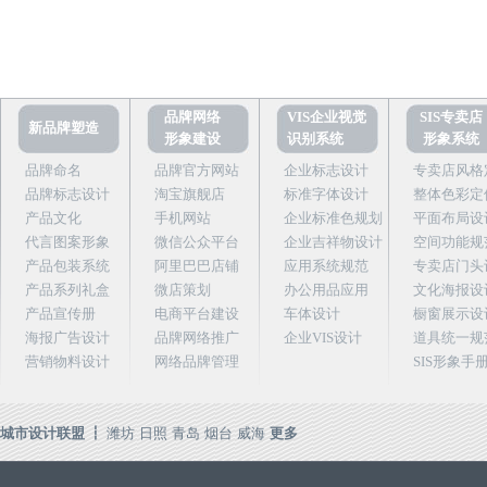
品牌网络
VIS企业视觉
SIS专卖店
新品牌塑造
形象建设
识别系统
形象系统
品牌命名
品牌官方网站
企业标志设计
专卖店风格
品牌标志设计
淘宝旗舰店
标准字体设计
整体色彩定
产品文化
手机网站
企业标准色规划
平面布局设
代言图案形象
微信公众平台
企业吉祥物设计
空间功能规
产品包装系统
阿里巴巴店铺
应用系统规范
专卖店门头
产品系列礼盒
微店策划
办公用品应用
文化海报设
产品宣传册
电商平台建设
车体设计
橱窗展示设
海报广告设计
品牌网络推广
企业VIS设计
道具统一规
营销物料设计
网络品牌管理
SIS形象手
城市设计联盟 ┇
潍坊
日照
青岛
烟台
威海
更多