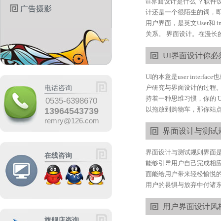
ui界面设计是什么 ？软
广告摄影
计还是一个很陌生的词，即
用户界面，是英文User和
关系。 界面设计。在漫长的
UI界面设计你
UI的本意是user in
户研究与界面设计的过程。
电话咨询
持着一种思维习惯，你的 
0535-6398670
以拖放到购物车，那你站点
13964543739
remry@126.com
界面设计与测试
界面设计与测试规则界面
在线咨询
能够引导用户自己完成相
面能给用户带来轻松愉悦
用户的畏惧与放弃中付诸东
用户界面设计风
旗舰店咨询