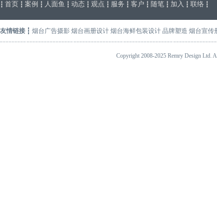
首页
案例
人面鱼
动态
观点
服务
客户
随笔
加入
联络
┇
┇
┇
┇
┇
┇
┇
┇
┇
┇
┇
友情链接
┇
烟台广告摄影
烟台画册设计
烟台海鲜包装设计
品牌塑造
烟台宣传
Copyright 2008-2025 Remry Design 