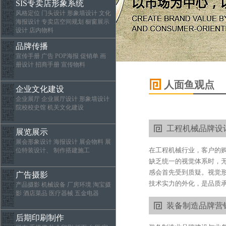
SIS专卖店形象系统
风格定位 门头设计 形象墙设计 文化
海报设计 专卖店空间规划 橱窗展示
设计 店内物料
品牌传播
宣传手册 广告 POP海报 促销单 画
册设计 招商手册 宣传物料
人面鱼观点
企业文化建设
企业展厅 企业展厅设计 形象墙设计
院校校史馆 机关文化建设
工程机械品牌设计
展览展示
展会形象设计 海报设计 展会物料 展
在工程机械行业，客户的购
位特装设计、 制作搭建施工
缺乏统一的视觉体系时，
感会首先受到质疑。视觉
广告摄影
技术实力的外化，是品质承
产品摄影 机械设备 厂房环境 淘宝摄
影 酒店菜品 医疗器械 五金电器
装备制造品牌营销
后期印刷制作