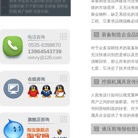
装备制造业品牌建设与业
样本 手提袋 礼盒印刷 折页 台历 宣
传册印刷 不干胶印刷 瓦楞箱 塑料袋
馈的市场需求，又无法有
印刷 推广物料 包装印刷
展会物料，缺乏系统化的
工程。它要求品牌战略必须与
装备制造企业品牌
电话咨询
0535-6398670
对于众多深耕技术的装备
13964543739
无法快速识别您是谁以及
remry@126.com
清晰回答，那么所有的市
七星，它决定了技术优势以
在线咨询
挖掘机属具宣传
人面鱼设计如何以视觉重
用户之间的价值桥梁。对
书到营销利器的转变。作
属具企业提供了专业的画册
旗舰店咨询
液压剪海报创意