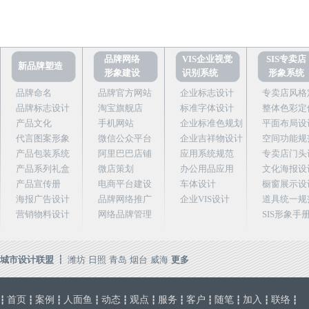
品牌网络
VIS企业视觉
SIS专卖店
新品牌塑造
形象建设
识别系统
形象系统
品牌命名
品牌官方网站
企业标志设计
专卖店风格
品牌标志设计
淘宝旗舰店
标准字体设计
整体色彩定
产品文化
手机网站
企业标准色规划
平面布局设
代言图案形象
微信公众平台
企业吉祥物设计
空间功能规
产品包装系统
阿里巴巴店铺
应用系统规范
专卖店门头
产品系列礼盒
微店策划
办公用品应用
文化海报设
产品宣传册
电商平台建设
车体设计
橱窗展示设
海报广告设计
品牌网络推广
企业VIS设计
道具统一规
营销物料设计
网络品牌管理
SIS形象手
城市设计联盟 ┇
潍坊
日照
青岛
烟台
威海
更多
首页
案例
人面鱼
动态
观点
服务
客户
随笔
加入
联络
┇
┇
┇
┇
┇
┇
┇
┇
┇
┇
┇