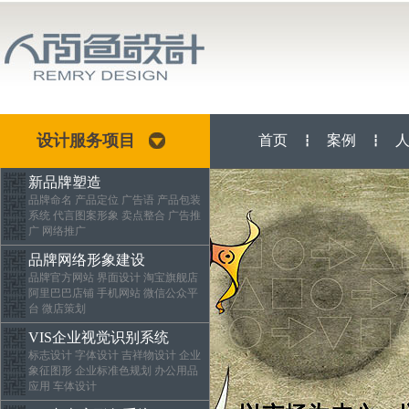
设计服务项目
首页
案例
┇
┇
新品牌塑造
品牌命名 产品定位 广告语 产品包装
系统 代言图案形象 卖点整合 广告推
广 网络推广
品牌网络形象建设
品牌官方网站 界面设计 淘宝旗舰店
阿里巴巴店铺 手机网站 微信公众平
台 微店策划
VIS企业视觉识别系统
标志设计 字体设计 吉祥物设计 企业
象征图形 企业标准色规划 办公用品
应用 车体设计