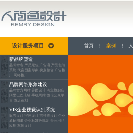
设计服务项目
首页
案例
┇
┇
新品牌塑造
品牌命名 产品定位 广告语 产品包装
系统 代言图案形象 卖点整合 广告推
广 网络推广
品牌网络形象建设
品牌官方网站 界面设计 淘宝旗舰店
阿里巴巴店铺 手机网站 微信公众平
台 微店策划
VIS企业视觉识别系统
标志设计 字体设计 吉祥物设计 企业
象征图形 企业标准色规划 办公用品
应用 车体设计