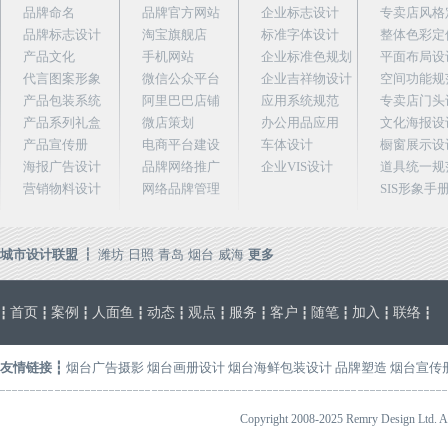
品牌命名
品牌官方网站
企业标志设计
专卖店风格
品牌标志设计
淘宝旗舰店
标准字体设计
整体色彩定
产品文化
手机网站
企业标准色规划
平面布局设
代言图案形象
微信公众平台
企业吉祥物设计
空间功能规
产品包装系统
阿里巴巴店铺
应用系统规范
专卖店门头
产品系列礼盒
微店策划
办公用品应用
文化海报设
产品宣传册
电商平台建设
车体设计
橱窗展示设
海报广告设计
品牌网络推广
企业VIS设计
道具统一规
营销物料设计
网络品牌管理
SIS形象手
城市设计联盟 ┇
潍坊
日照
青岛
烟台
威海
更多
首页
案例
人面鱼
动态
观点
服务
客户
随笔
加入
联络
┇
┇
┇
┇
┇
┇
┇
┇
┇
┇
┇
友情链接
┇
烟台广告摄影
烟台画册设计
烟台海鲜包装设计
品牌塑造
烟台宣传
Copyright 2008-2025 Remry Design 