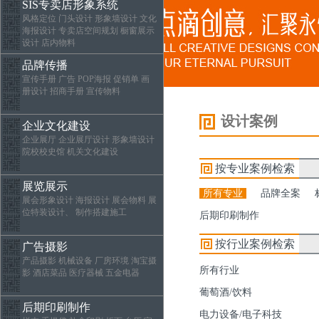
SIS专卖店形象系统
风格定位 门头设计 形象墙设计 文化
海报设计 专卖店空间规划 橱窗展示
设计 店内物料
品牌传播
宣传手册 广告 POP海报 促销单 画
册设计 招商手册 宣传物料
设计案例
企业文化建设
企业展厅 企业展厅设计 形象墙设计
院校校史馆 机关文化建设
按专业案例检索
展览展示
所有专业
品牌全案
展会形象设计 海报设计 展会物料 展
位特装设计、 制作搭建施工
后期印刷制作
按行业案例检索
广告摄影
产品摄影 机械设备 厂房环境 淘宝摄
所有行业
影 酒店菜品 医疗器械 五金电器
葡萄酒/饮料
后期印刷制作
电力设备/电子科技