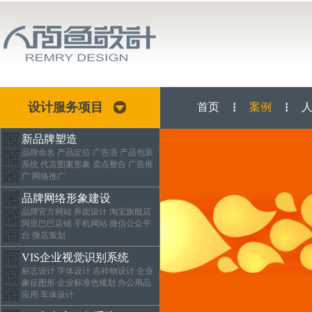
设计服务项目
首页
案例
┇
┇
新品牌塑造
品牌命名 产品定位 广告语 产品包装
系统 代言图案形象 卖点整合 广告推
广 网络推广
品牌网络形象建设
品牌官方网站 界面设计 淘宝旗舰店
阿里巴巴店铺 手机网站 微信公众平
台 微店策划
VIS企业视觉识别系统
标志设计 字体设计 吉祥物设计 企业
象征图形 企业标准色规划 办公用品
应用 车体设计