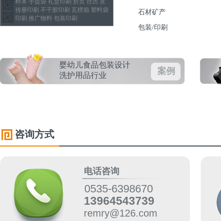
样本 手提袋 礼盒印刷 折页 台历 宣
传册印刷 不干胶印刷 瓦楞箱 塑料袋
石材矿产
印刷 推广物料 包装印刷
包装/印刷
婴幼儿食品包装设计
案例
洗护用品行业
咨询方式
电话咨询
0535-6398670
13964543739
remry@126.com