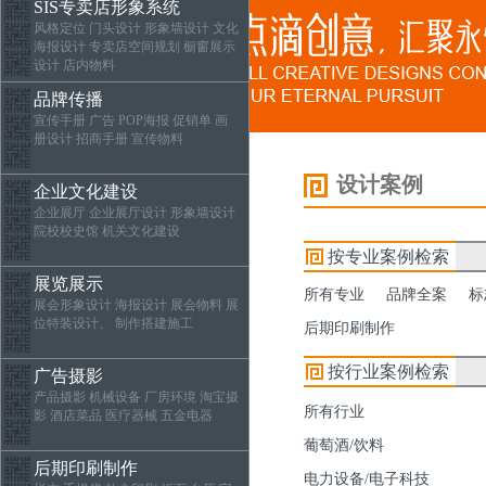
SIS专卖店形象系统
风格定位 门头设计 形象墙设计 文化
海报设计 专卖店空间规划 橱窗展示
设计 店内物料
品牌传播
宣传手册 广告 POP海报 促销单 画
册设计 招商手册 宣传物料
设计案例
企业文化建设
企业展厅 企业展厅设计 形象墙设计
院校校史馆 机关文化建设
按专业案例检索
展览展示
所有专业
品牌全案
标
展会形象设计 海报设计 展会物料 展
位特装设计、 制作搭建施工
后期印刷制作
按行业案例检索
广告摄影
产品摄影 机械设备 厂房环境 淘宝摄
所有行业
影 酒店菜品 医疗器械 五金电器
葡萄酒/饮料
后期印刷制作
电力设备/电子科技