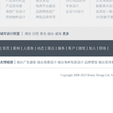
产品系列礼盒
微店策划
办公用品应用
文化海报设
产品宣传册
电商平台建设
车体设计
橱窗展示设
海报广告设计
品牌网络推广
企业VIS设计
道具统一规
营销物料设计
网络品牌管理
SIS形象手
城市设计联盟 ┇
潍坊
日照
青岛
烟台
威海
更多
首页
案例
人面鱼
动态
观点
服务
客户
随笔
加入
联络
┇
┇
┇
┇
┇
┇
┇
┇
┇
┇
┇
友情链接
┇
烟台广告摄影
烟台画册设计
烟台海鲜包装设计
品牌塑造
烟台宣传
Copyright 2008-2025 Remry Design 