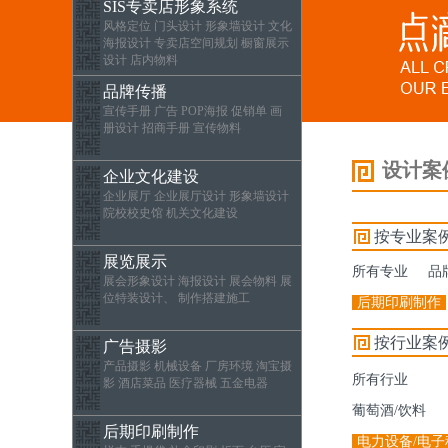
SIS专卖店形象系统
风格定位 门头设计 形象墙设计 文化
海报设计 专卖店空间规划 橱窗展示
设计 店内物料
品牌传播
宣传手册 广告 POP海报 促销单 画
册设计 招商手册 宣传物料
设计案
企业文化建设
企业展厅 企业展厅设计 形象墙设计
院校校史馆 机关文化建设
按专业案
展览展示
所有专业
品
展会形象设计 海报设计 展会物料 展
位特装设计、 制作搭建施工
后期印刷制作
按行业案
广告摄影
产品摄影 机械设备 厂房环境 淘宝摄
所有行业
影 酒店菜品 医疗器械 五金电器
葡萄酒/饮料
后期印刷制作
电力设备/电子