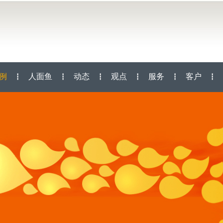
例
人面鱼
动态
观点
服务
客户
┇
┇
┇
┇
┇
┇