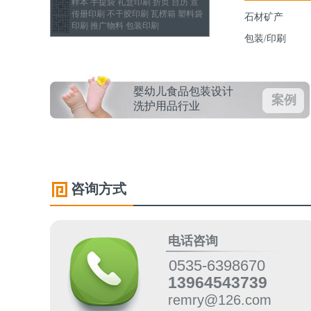
样本 手提袋 礼盒印刷 折页 台历 宣
传册印刷 不干胶印刷 瓦楞箱 塑料袋
石材矿产
印刷 推广物料 包装印刷
包装/印刷
婴幼儿食品包装设计
案例
洗护用品行业
咨询方式
电话咨询
0535-6398670
13964543739
remry@126.com