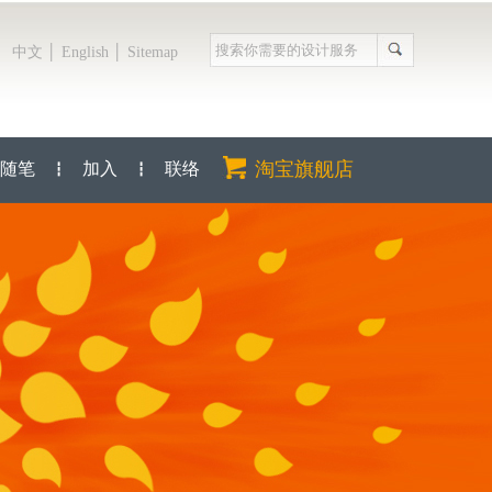
│
│
中文
English
Sitemap
淘宝旗舰店
随笔
加入
联络
┇
┇