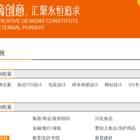
例
例检索
牌全案
标志VIS设计
包装设计
样本画册设计
网站设计
SIS
例检索
集团/商会/政府组织
日化食品
金融/银行/保险
婴幼儿食品/洗护用品
科技
教育培训/学院
家居建材