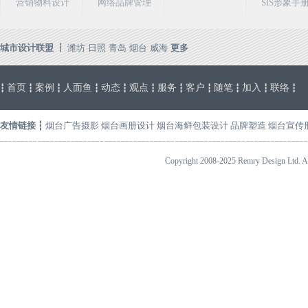
营销物料设计
网络品牌管理
SIS形象手
城市设计联盟 ┇
潍坊
日照
青岛
烟台
威海
更多
首页
案例
人面鱼
动态
观点
服务
客户
随笔
加入
联络
┇
┇
┇
┇
┇
┇
┇
┇
┇
┇
┇
友情链接
┇
烟台广告摄影
烟台画册设计
烟台海鲜包装设计
品牌塑造
烟台宣传
Copyright 2008-2025 Remry Design 