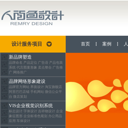
设计服务项目
首页
案例
┇
┇
新品牌塑造
品牌命名 产品定位 广告语 产品包装
系统 代言图案形象 卖点整合 广告推
广 网络推广
品牌网络形象建设
品牌官方网站 界面设计 淘宝旗舰店
阿里巴巴店铺 手机网站 微信公众平
台 微店策划
VIS企业视觉识别系统
标志设计 字体设计 吉祥物设计 企业
象征图形 企业标准色规划 办公用品
应用 车体设计