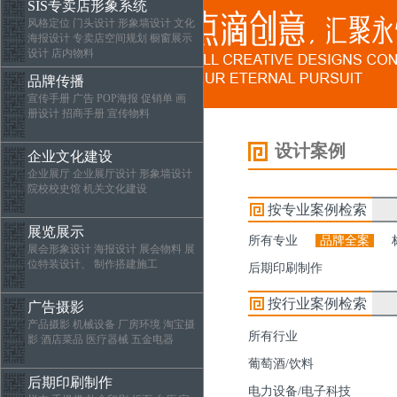
SIS专卖店形象系统
风格定位 门头设计 形象墙设计 文化
海报设计 专卖店空间规划 橱窗展示
设计 店内物料
品牌传播
宣传手册 广告 POP海报 促销单 画
册设计 招商手册 宣传物料
设计案例
企业文化建设
企业展厅 企业展厅设计 形象墙设计
院校校史馆 机关文化建设
按专业案例检索
展览展示
所有专业
品牌全案
展会形象设计 海报设计 展会物料 展
位特装设计、 制作搭建施工
后期印刷制作
按行业案例检索
广告摄影
产品摄影 机械设备 厂房环境 淘宝摄
所有行业
影 酒店菜品 医疗器械 五金电器
葡萄酒/饮料
后期印刷制作
电力设备/电子科技