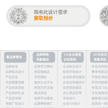
我有此设计需求
索取报价
品牌网络
VIS企业视觉
SIS专卖店
新品牌塑造
形象建设
识别系统
形象系统
品牌命名
品牌官方网站
企业标志设计
专卖店风格
品牌标志设计
淘宝旗舰店
标准字体设计
整体色彩定
产品文化
手机网站
企业标准色规划
平面布局设
代言图案形象
微信公众平台
企业吉祥物设计
空间功能规
产品包装系统
阿里巴巴店铺
应用系统规范
专卖店门头
产品系列礼盒
微店策划
办公用品应用
文化海报设
产品宣传册
电商平台建设
车体设计
橱窗展示设
海报广告设计
品牌网络推广
企业VIS设计
道具统一规